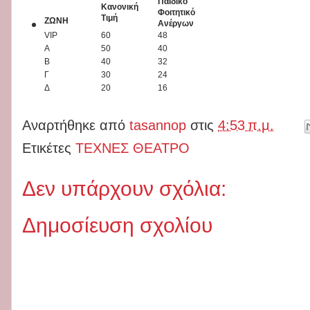
Παιδικό
Κανονική
Φοιτητικό
Τιμή
ΖΩΝΗ
Ανέργων
VIP
60
48
A
50
40
B
40
32
Γ
30
24
Δ
20
16
Αναρτήθηκε από
tasannop
στις
4:53 π.μ.
Ετικέτες
ΤΕΧΝΕΣ ΘΕΑΤΡΟ
Δεν υπάρχουν σχόλια:
Δημοσίευση σχολίου